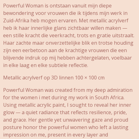
Powerful Woman is ontstaan vanuit mijn diepe
bewondering voor vrouwen die ik tijdens mijn werk in
Zuid-Afrika heb mogen ervaren. Met metallic acrylverf
heb ik haar innerlijke glans zichtbaar willen maken —
een stille kracht die veerkracht, trots en gratie uitstraalt.
Haar zachte maar onverzettelijke blik en trotse houding
zijn een eerbetoon aan de krachtige vrouwen die een
blijvende indruk op mij hebben achtergelaten, voelbaar
in elke laag en elke subtiele reflectie.
Metallic acrylverf op 3D linnen 100 × 100 cm
Powerful Woman was created from my deep admiration
for the women i met during my work in South Africa.
Using metallic acrylic paint, I sought to reveal her inner
glow — a quiet radiance that reflects resilience, pride,
and grace. Her gentle yet unwavering gaze and proud
posture honor the powerful women who left a lasting
impression on me, present in every layer and