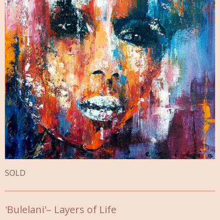
SOLD
'
Bulelani
'– Layers of Life